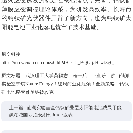
退火应变诱发的稳定性核心痛点，完善了钙钛矿
薄膜应变调控理论体系，为研发高效率、长寿命
的钙钛矿光伏器件开辟了新方向，也为钙钛矿太
阳能电池工业化落地筑牢了技术基础。
原文链接：
https://mp.weixin.qq.com/s/GhlP4A1CC_BQGqzHswf8gQ
原文标题：武汉理工大学黄福志、程一兵、卜童乐、佛山仙湖
实验室李琪Nature Energy！破局商业化瓶颈！全新策略！钙钛
矿电池应变难题终被攻克
上一篇 : 仙湖实验室全钙钛矿叠层太阳能电池成果于能
源领域国际顶级期刊Joule发表