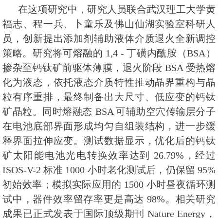
在这项研究中，研究人员联合武汉理工大学黄
福志、程一兵、卜童乐及佛山仙湖实验室科研人
员，创新提出添加剂辅助液体介质退火全新调控
策略。研究将可熔融的 1,4 - 丁磺内酰胺（BSA）
掺杂至钙钛矿前驱体薄膜，退火阶段 BSA 受热熔
化为液态，依托液态介质特性推动晶界重构与晶
粒有序重排，最终制备出大尺寸、低应变的钙钛
矿晶粒。同时熔融态 BSA 可辅助空穴传输层分子
在电池底部界面形成均匀自组装结构，进一步缓
释界面拉伸应变。测试数据显示，优化后的钙钛
矿太阳能电池光电转换效率达到 26.79%，经过
ISOS-V-2 标准 1000 小时老化测试后，仍保留 95%
初始效率；模拟实际应用的 1500 小时昼夜循环测
试中，器件效率留存率更是高达 98%。相关研究
成果已正式发表于国际顶级期刊 Nature Energy，