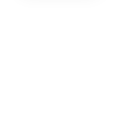
11
2024-04
国家安全人民防线建设
2284