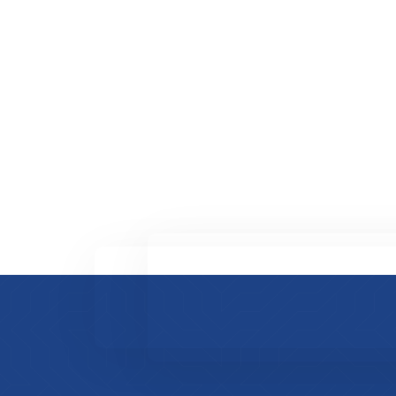
总体
个坚
查看详情
佛山仙湖实验室
佛山仙湖实验室坚持立足佛山、辐射广东、面向