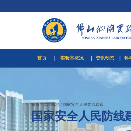
首页
|
实验室概况
|
资讯动态
|
科
首页
/
党群园地
/
国家安全人民防线建设
国家安全人民防线