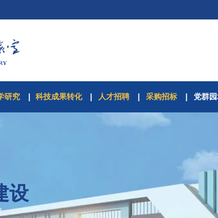
学研究
|
科技成果转化
|
人才招聘
|
采购招标
|
党群园
建设