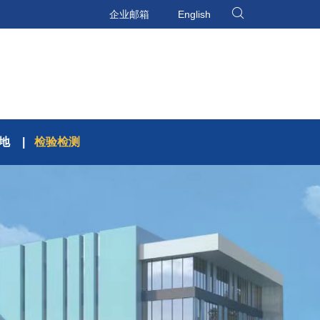
企业邮箱
English
地
|
检验检测