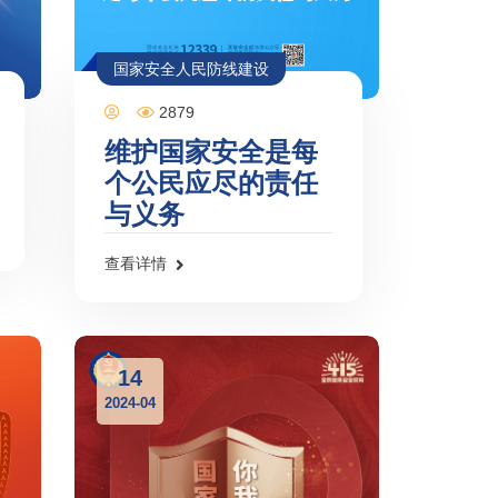
国家安全人民防线建设
2879
维护国家安全是每
个公民应尽的责任
与义务
查看详情
14
2024-04