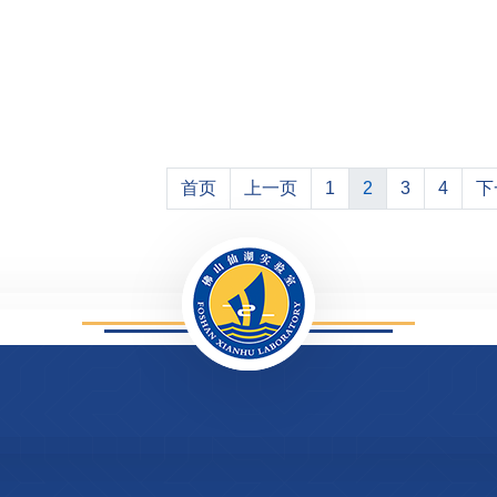
国家安全观10
总体国家安全观5
持
个统筹
查看详情
首页
上一页
1
2
3
4
下
联系我们
全国、放眼世
佛山市南海区丹灶镇