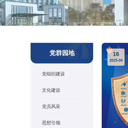
党群园地
16
2025-04
党组织建设
文化建设
党员风采
思想引领