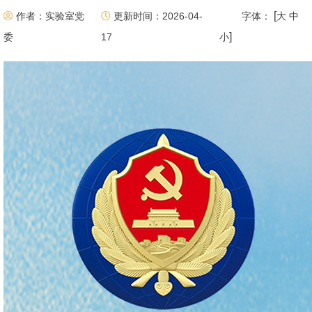
[
作者：实验室党
更新时间：2026-04-
字体：
大
中
]
委
17
小