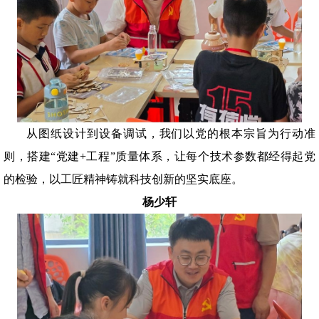
从图纸设计到设备调试，我们以党的根本宗旨为行动准
则，搭建“党建+工程”质量体系，让每个技术参数都经得起党
的检验，以工匠精神铸就科技创新的坚实底座。
杨少轩