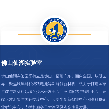
1101
佛山仙湖实验室
佛山仙湖实验室坚持立足佛山、辐射广东、面向全国、放眼世
界，聚焦以氢能和燃料电池等新能源新材料，致力于打造国家
氢能与新材料领域的技术研发中心、技术转移与辐射中心、高
端人才汇集与国际交流中心、大学生创新创业中心和高科技企
业孵化中心，支撑和服务于大湾区经济高质量发展。