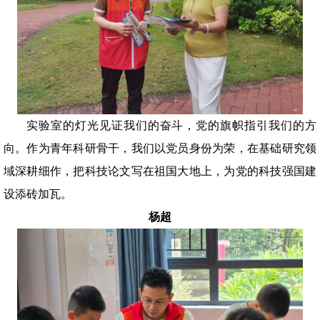
实验室的灯光见证我们的奋斗，党的旗帜指引我们的方
向。作为青年科研骨干，我们以党员身份为荣，在基础研究领
域深耕细作，把科技论文写在祖国大地上，为党的科技强国建
设添砖加瓦。
杨超