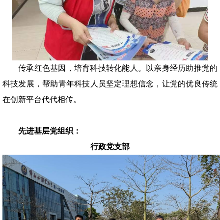
传承红色基因，培育科技转化能人。以亲身经历助推党的
科技发展，帮助青年科技人员坚定理想信念，让党的优良传统
在创新平台代代相传。
先进基层党组织：
行政党支部