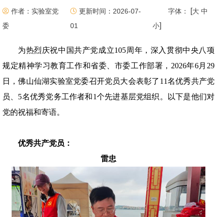
[
作者：实验室党
更新时间：2026-07-
字体：
大
中
]
委
01
小
为热烈庆祝中国共产党成立105周年，深入贯彻中央八项
规定精神学习教育工作和省委、市委工作部署，2026年6月29
日，佛山仙湖实验室党委召开党员大会表彰了11名优秀共产党
员、5名优秀党务工作者和1个先进基层党组织。以下是他们对
党的祝福和寄语。
优秀共产党员：
雷忠