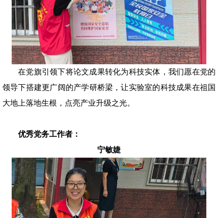
在党旗引领下将论文成果转化为科技实体，我们愿在党的
领导下搭建更广阔的产学研桥梁，让实验室的科技成果在祖国
大地上落地生根，点亮产业升级之光。
优秀党务工作者：
宁敏婕