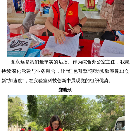
党永远是我们最坚实的后盾。作为综合办公室主任，我愿
持续深化党建与业务融合，让“红色引擎”驱动实验室跑出创
新“加速度”，在实验室科技创新中展现党的组织优势。
郑晓玥