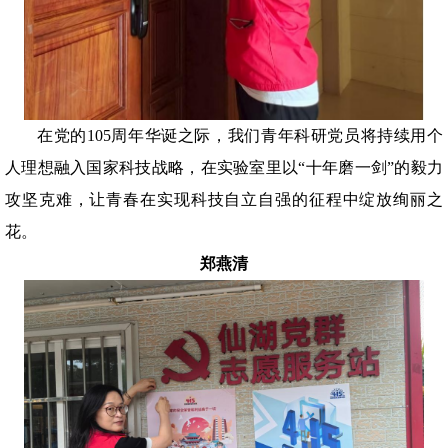
在党的105周年华诞之际，我们青年科研党员将持续用个
人理想融入国家科技战略，在实验室里以“十年磨一剑”的毅力
攻坚克难，让青春在实现科技自立自强的征程中绽放绚丽之
花。
郑燕清